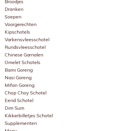
Broodjes
Dranken
Soepen
Voorgerechten
Kipschotels
Varkensvleesschotel
Rundsvleesschotel
Chinese Garnalen
Omelet Schotels
Bami Goreng
Nasi Goreng
Mifan Goreng
Chop Choy Schotel
Eend Schotel
Dim Sum
Kikkerbilletjes Schotel
Supplementen
Menu