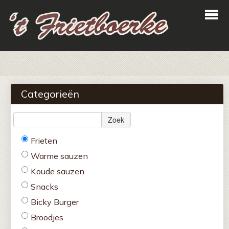
Home
Bestellen
Categorieën
Menu
Zoek
Login
Frieten
Contact
Warme sauzen
Koude sauzen
Snacks
Bicky Burger
Broodjes