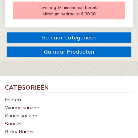
Levering:
Minimum niet bereikt
Minimum bedrag is:
€ 30,00
Ga naar Categorieën
Ga naar Producten
CATEGORIEËN
Frieten
Warme sauzen
Koude sauzen
Snacks
Bicky Burger