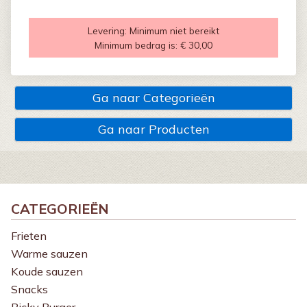
Levering:
Minimum niet bereikt
Minimum bedrag is:
€ 30,00
Ga naar Categorieën
Ga naar Producten
CATEGORIEËN
Frieten
Warme sauzen
Koude sauzen
Snacks