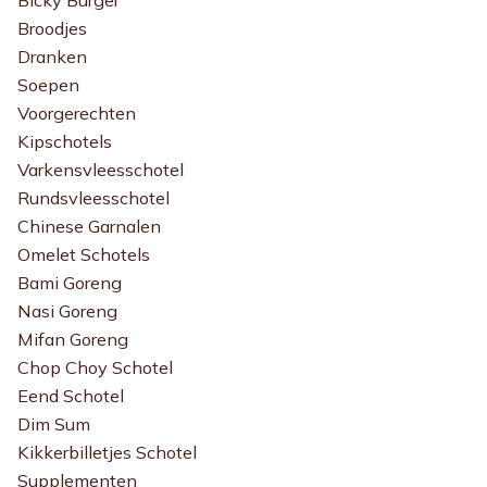
Bicky Burger
Broodjes
Dranken
Soepen
Voorgerechten
Kipschotels
Varkensvleesschotel
Rundsvleesschotel
Chinese Garnalen
Omelet Schotels
Bami Goreng
Nasi Goreng
Mifan Goreng
Chop Choy Schotel
Eend Schotel
Dim Sum
Kikkerbilletjes Schotel
Supplementen