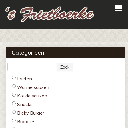
Home
Bestellen
Categorieën
Menu
Zoek
Login
Frieten
Contact
Warme sauzen
Koude sauzen
Snacks
Bicky Burger
Broodjes