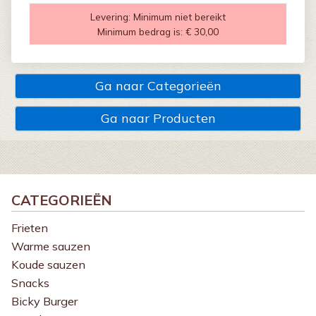
Levering:
Minimum niet bereikt
Minimum bedrag is:
€ 30,00
Ga naar Categorieën
Ga naar Producten
CATEGORIEËN
Frieten
Warme sauzen
Koude sauzen
Snacks
Bicky Burger