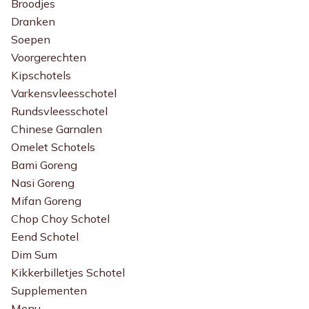
Broodjes
Dranken
Soepen
Voorgerechten
Kipschotels
Varkensvleesschotel
Rundsvleesschotel
Chinese Garnalen
Omelet Schotels
Bami Goreng
Nasi Goreng
Mifan Goreng
Chop Choy Schotel
Eend Schotel
Dim Sum
Kikkerbilletjes Schotel
Supplementen
Menu