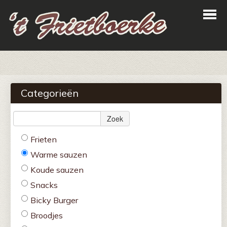
Home
Bestellen
Categorieën
Menu
Zoek
Login
Frieten
Contact
Warme sauzen
Koude sauzen
Snacks
Bicky Burger
Broodjes