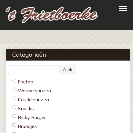
Home
Bestellen
Categorieën
Menu
Zoek
Login
Frieten
Contact
Warme sauzen
Koude sauzen
Snacks
Bicky Burger
Broodjes